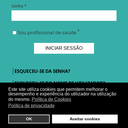
Senha
*
*
Sou profissional de saúde
INICIAR SESSÃO
ESQUECEU-SE DA SENHA?
ESQUECEU-SE DO NOME DE UTILIZADOR?
Este site utiliza cookies que permitem melhorar o
desempenho e experiência do utilizador na utilização
AINDA NÃO POSSUI UMA CONTA DE
do mesmo.
Política de Cookies
ACESSO?
Política de privacidade
OK
Aceitar cookies
News Farma
2026 | Todos os direitos reservados | Developed by
Webview