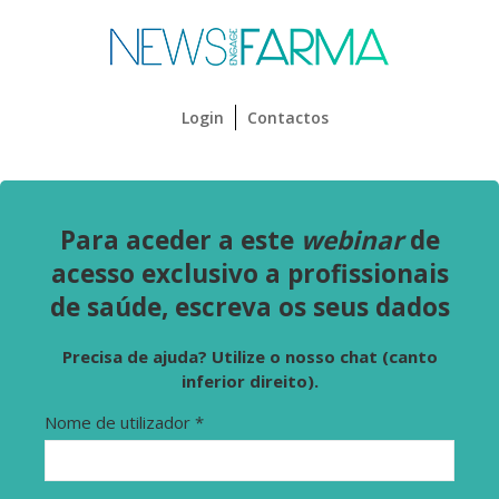
Login
Contactos
Para aceder a este
webinar
de
acesso exclusivo a profissionais
de saúde, escreva os seus dados
Precisa de ajuda? Utilize o nosso chat (canto
inferior direito).
Nome de utilizador
*